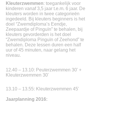
Kleuterzwemmen
: toegankelijk voor
kinderen vanaf 3,5 jaar t.e.m. 6 jaar. De
kleuters worden in twee categorieën
ingedeeld. Bij kleuters beginners is het
doel “Zwemdiploma’s Eendje,
Zeepaardje of Pinguïn” te behalen, bij
kleuters gevorderden is het doel
“Zwemdiploma Pinguïn of Zeehond” te
behalen. Deze lessen duren een half
uur of 45 minuten, naar gelang het
niveau.
12.40 – 13.10: Peuterzwemmen 30' +
Kleuterzwemmen 30'
13.10 – 13.55: Kleuterzwemmen 45'
Jaarplanning 2016:
Reeks: Januari – April (10 weken) –
Volzet
Reeks: April – Juni (9 weken) –
Volzet